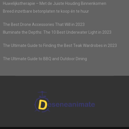
Huwelijkstherapie – Met de Juiste Houding Binnenkomen
Breed inzetbare betonplaten te koop én te huur
The Best Drone Accessories That Will in 2023
Illuminate the Depths: The 10 Best Underwater Light in 2023
The Ultimate Guide to Finding the Best Teak Wardrobes in 2023
The Ultimate Guide to BBQ and Outdoor Dining