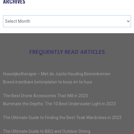
ARCHIVES
FREQUENTLY READ ARTICLES
Huwelijkstherapie – Met de Juiste Houding Binnenkomen
Breed inzetbare betonplaten te koop én te huur
The Best Drone Accessories That Will in 2023
Illuminate the Depths: The 10 Best Underwater Light in 2023
The Ultimate Guide to Finding the Best Teak Wardrobes in 2023
The Ultimate Guide to BBQ and Outdoor Dining